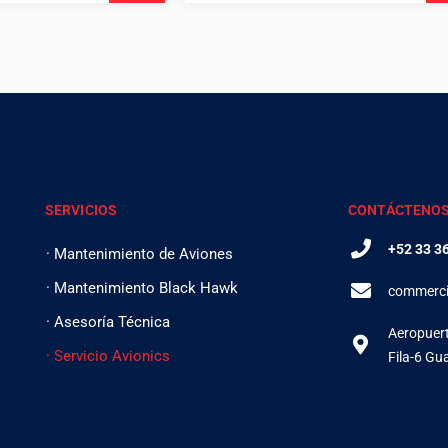
SERVICIOS
CONTÁCTENO
+52 33 3
· Mantenimiento de Aviones
· Mantenimiento Black Hawk
commerci
· Asesoría Técnica
Aeropuert
· ­Servicio Avionics
Fila-6 Gu