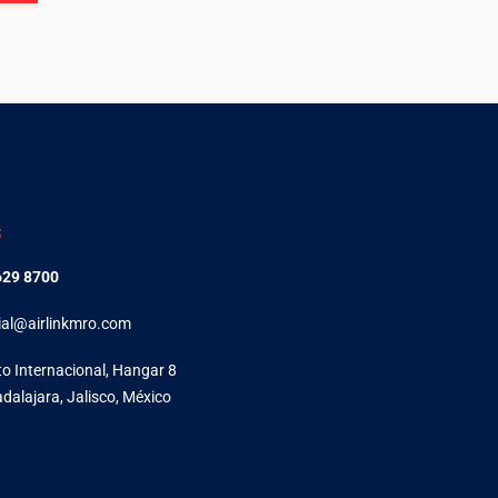
S
629 8700
al@airlinkmro.com
o Internacional, Hangar 8
adalajara, Jalisco, México