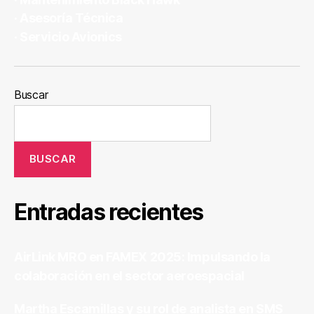
· Asesoría Técnica
· ­Servicio Avionics
Buscar
BUSCAR
Entradas recientes
AirLink MRO en FAMEX 2025: Impulsando la
colaboración en el sector aeroespacial
Martha Escamillas y su rol de analista en SMS