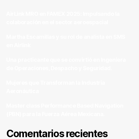
AirLink MRO en FAMEX 2025: Impulsando la
colaboración en el sector aeroespacial
Martha Escamillas y su rol de analista en SMS
en Airlink
Una practicante que se convirtió en Ingeniera
de Operaciones, Despacho y Seguridad.
Mujeres que Transforman la Industria
Aeronáutica
Master class Performance Based Navigation
(PBN) para la Fuerza Aérea Mexicana.
Comentarios recientes