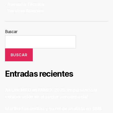
· Asesoría Técnica
· ­Servicio Avionics
Buscar
BUSCAR
Entradas recientes
AirLink MRO en FAMEX 2025: Impulsando la
colaboración en el sector aeroespacial
Martha Escamillas y su rol de analista en SMS